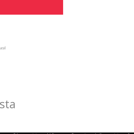
asil
sta