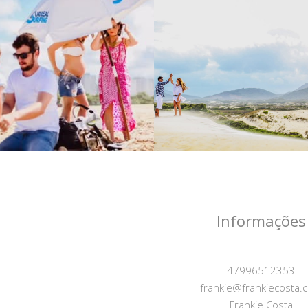
Informações
47996512353
frankie@frankiecosta.
Frankie Costa